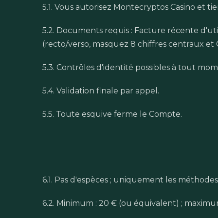
5.1. Vous autorisez Montecryptos Casino et ti
5.2. Documents requis : Facture récente d'util
(recto/verso, masquez 8 chiffres centraux et 
5.3. Contrôles d'identité possibles à tout mom
5.4. Validation finale par appel.
5.5. Toute esquive ferme le Compte.
6.1. Pas d'espèces ; uniquement les méthodes ch
6.2. Minimum : 20 € (ou équivalent) ; maximu