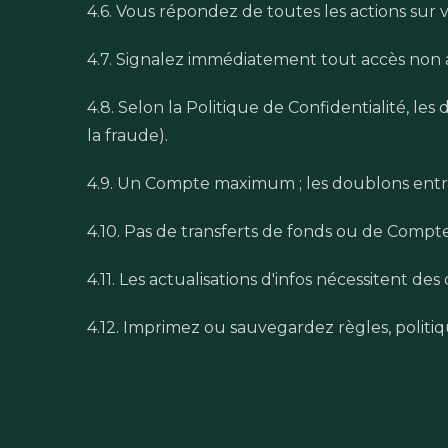
4.6. Vous répondez de toutes les actions sur 
4.7. Signalez immédiatement tout accès non au
4.8. Selon la Politique de Confidentialité, l
la fraude).
4.9. Un Compte maximum ; les doublons entra
4.10. Pas de transferts de fonds ou de Comptes 
4.11. Les actualisations d'infos nécessitent d
4.12. Imprimez ou sauvegardez règles, politiq