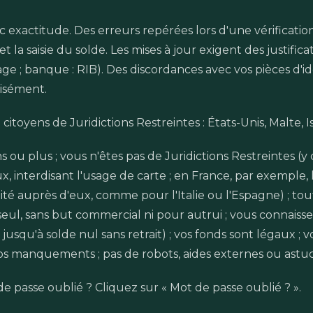
ec exactitude. Des erreurs repérées lors d'une vérificatio
 et la saisie du solde. Les mises à jour exigent des justif
iage ; banque : RIB). Des discordances avec vos pièces d
isément.
u citoyens de Juridictions Restreintes : États-Unis, Malte, 
 ans ou plus ; vous n'êtes pas de Juridictions Restreintes (
ux, interdisant l'usage de carte ; en France, par exemple,
lité auprès d'eux, comme pour l'Italie ou l'Espagne) ; tou
seul, sans but commercial ni pour autrui ; vous connaissez
t jusqu'à solde nul sans retrait) ; vos fonds sont légaux 
vos manquements ; pas de robots, aides externes ou astuc
 de passe oublié ? Cliquez sur « Mot de passe oublié ? ».