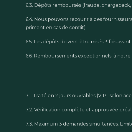
6.3. Dépôts remboursés (fraude, chargeback, e
6.4. Nous pouvons recourir à des fournisseurs
priment en cas de conflit).
6.5. Les dépôts doivent être misés 3 fois avant 
6.6. Remboursements exceptionnels, à notre d
7.1. Traité en 2 jours ouvrables (VIP : selon a
7.2. Vérification complète et approuvée préal
7.3. Maximum 3 demandes simultanées. Limites 